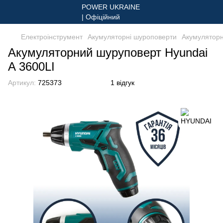
Електроінструмент
Акумуляторні шуроповерти
Акумуляторн
Акумуляторний шуруповерт Hyundai
A 3600LI
Артикул:
725373
1 відгук