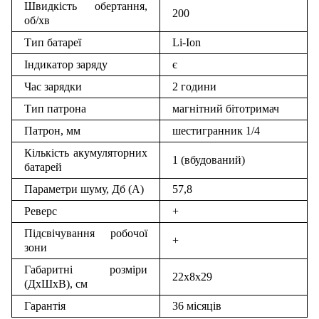
Швидкість обертання,
200
об/хв
Тип батареї
Li-Ion
Індикатор заряду
є
Час зарядки
2 години
Тип патрона
магнітний бітотримач
Патрон, мм
шестигранник 1/4
Кількість акумуляторних
1 (вбудований)
батарей
Параметри шуму, Дб (А)
57,8
Реверс
+
Підсвічування робочої
+
зони
Габаритні розміри
22х8х29
(ДхШхВ), см
Гарантія
36 місяців