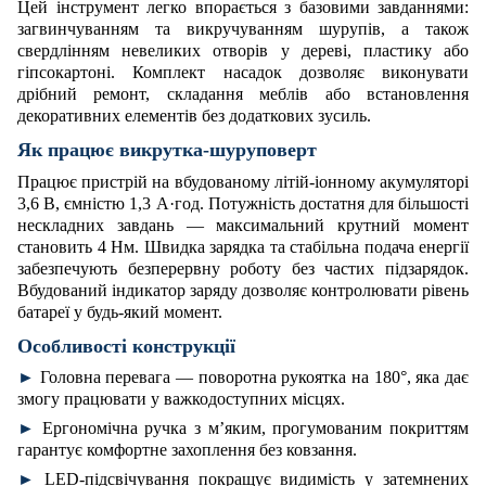
Цей інструмент легко впорається з базовими завданнями:
загвинчуванням та викручуванням шурупів, а також
свердлінням невеликих отворів у дереві, пластику або
гіпсокартоні. Комплект насадок дозволяє виконувати
дрібний ремонт, складання меблів або встановлення
декоративних елементів без додаткових зусиль.
Як працює викрутка-шуруповерт
Працює пристрій на вбудованому літій-іонному акумуляторі
3,6 В, ємністю 1,3 А·год. Потужність достатня для більшості
нескладних завдань — максимальний крутний момент
становить 4 Нм. Швидка зарядка та стабільна подача енергії
забезпечують безперервну роботу без частих підзарядок.
Вбудований індикатор заряду дозволяє контролювати рівень
батареї у будь-який момент.
Особливості конструкції
►
Головна перевага — поворотна рукоятка на 180°, яка дає
змогу працювати у важкодоступних місцях.
►
Ергономічна ручка з м’яким, прогумованим покриттям
гарантує комфортне захоплення без ковзання.
►
LED-підсвічування покращує видимість у затемнених