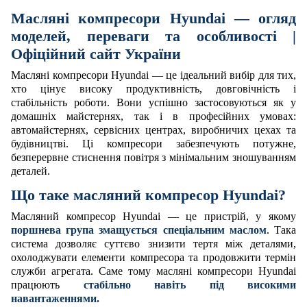
Масляні компресори Hyundai — огляд
моделей, переваги та особливості |
Офіційний сайт України
Масляні компресори Hyundai — це ідеальний вибір для тих,
хто цінує високу продуктивність, довговічність і
стабільність роботи. Вони успішно застосовуються як у
домашніх майстернях, так і в професійних умовах:
автомайстернях, сервісних центрах, виробничих цехах та
будівництві. Ці компресори забезпечують потужне,
безперервне стиснення повітря з мінімальним зношуванням
деталей.
Що таке масляний компресор Hyundai?
Масляний компресор Hyundai — це пристрій, у якому
поршнева група змащується спеціальним маслом
. Така
система дозволяє суттєво знизити тертя між деталями,
охолоджувати елементи компресора та продовжити термін
служби агрегата. Саме тому масляні компресори Hyundai
працюють
стабільно навіть під високими
навантаженнями.