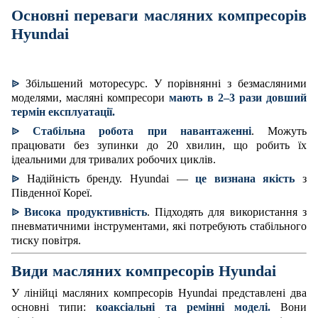
Основні переваги масляних компресорів
Hyundai
Збільшений моторесурс. У порівнянні з безмасляними
ᐉ
моделями, масляні компресори
мають в 2–3 рази довший
термін експлуатації.
Стабільна робота при навантаженні
. Можуть
ᐉ
працювати без зупинки до 20 хвилин, що робить їх
ідеальними для тривалих робочих циклів.
Надійність бренду. Hyundai —
це визнана якість
з
ᐉ
Південної Кореї.
Висока продуктивність
. Підходять для використання з
ᐉ
пневматичними інструментами, які потребують стабільного
тиску повітря.
Види масляних компресорів Hyundai
У лінійці масляних компресорів Hyundai представлені два
основні типи:
коаксіальні та ремінні моделі.
Вони