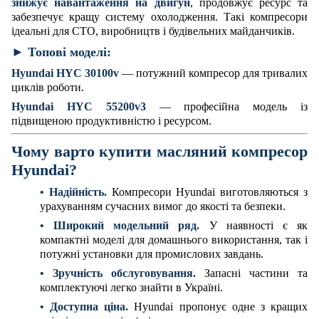
знижує навантаження на двигун
, продовжує ресурс та
забезпечує кращу систему охолодження. Такі компресори
ідеальні для СТО, виробництв і будівельних майданчиків.
► Топові моделі:
Hyundai HYC 30100v
— потужний компресор для тривалих
циклів роботи.
Hyundai HYC 55200v3
— професійна модель із
підвищеною продуктивністю і ресурсом.
Чому варто купити масляний компресор
Hyundai?
• Надійність.
Компресори Hyundai виготовляються з
урахуванням сучасних вимог до якості та безпеки.
• Широкий модельний ряд.
У наявності є як
компактні моделі для домашнього використання, так і
потужні установки для промислових завдань.
• Зручність обслуговування.
Запасні частини та
комплектуючі легко знайти в Україні.
• Доступна ціна.
Hyundai пропонує одне з кращих