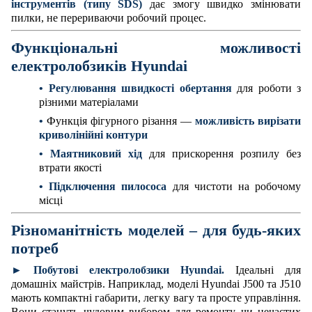
інструментів (типу SDS)
дає змогу швидко змінювати
пилки, не перериваючи робочий процес.
Функціональні можливості
електролобзиків Hyundai
• Регулювання швидкості обертання
для роботи з
різними матеріалами
•
Функція фігурного різання —
можливість вирізати
криволінійні контури
• Маятниковий хід
для прискорення розпилу без
втрати якості
• Підключення пилососа
для чистоти на робочому
місці
Різноманітність моделей – для будь-яких
потреб
►
Побутові електролобзики Hyundai.
Ідеальні для
домашніх майстрів. Наприклад, моделі Hyundai J500 та J510
мають компактні габарити, легку вагу та просте управління.
Вони стануть чудовим вибором для ремонту чи нечастих