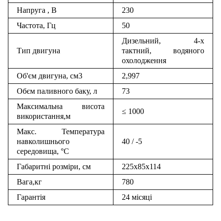
Напруга , В
230
Частота, Гц
50
Дизельний, 4-х
Тип двигуна
тактний, водяного
охолодження
Об'єм двигуна, см3
2,997
Обєм паливного баку, л
73
Максимальна висота
≤ 1000
використання,м
Макс. Температура
навколишнього
40 / -5
середовища, °С
Габаритні розміри, см
225x85x114
Вага,кг
780
Гарантія
24 місяці