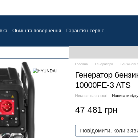
авка
Обмін та повернення
Гарантія і сервіс
Блог
Відгуки про магазин
Головна
Генератори
Бензинові 
Генератор бензи
10000FE-3 ATS
Немає в наявності
Написати відгу
47 481 грн
Повідомити, коли з'яв