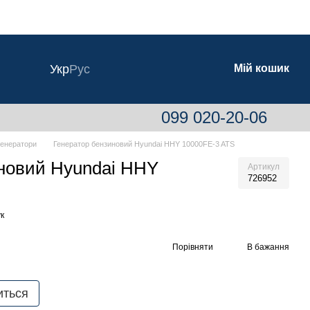
Укр
Рус
Мій кошик
099 020-20-06
генератори
Генератор бензиновий Hyundai HHY 10000FE-3 ATS
новий Hyundai HHY
Артикул
726952
к
Порівняти
В бажання
иться