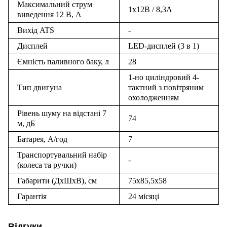
Максимальний струм
1x12В / 8,3А
виведення 12 В, А
Вихід ATS
-
Дисплей
LED-дисплей (3 в 1)
Ємність паливного баку, л
28
1-но циліндровий 4-
Тип двигуна
тактний з повітряним
охолодженням
Рівень шуму на відстані 7
74
м, дБ
Батарея, А/год
7
Транспортувальний набір
-
(колеса та ручки)
Габарити (ДхШхВ), см
75x85,5x58
Гарантія
24 місяці
Відгуки