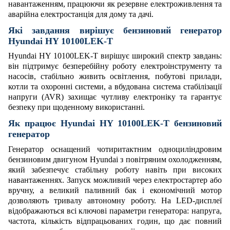
навантаженням, працюючи як резервне електроживлення та
аварійна електростанція для дому та дачі.
Які завдання вирішує бензиновий генератор
Hyundai HY 10100LEK-T
Hyundai HY 10100LEK-T
вирішує широкий спектр завдань:
він підтримує безперебійну роботу електроінструменту та
насосів, стабільно живить освітлення, побутові прилади,
котли та охоронні системи, а вбудована система стабілізації
напруги (AVR) захищає чутливу електроніку та гарантує
безпеку при щоденному використанні.
Як працює Hyundai HY 10100LEK-T бензиновий
генератор
Генератор оснащений
чотиритактним одноциліндровим
бензиновим двигуном Hyundai
з повітряним охолодженням,
який забезпечує стабільну роботу навіть при високих
навантаженнях. Запуск можливий через електростартер або
вручну, а великий паливний бак і економічний мотор
дозволяють тривалу автономну роботу. На LED-дисплеї
відображаються всі ключові параметри генератора: напруга,
частота, кількість відпрацьованих годин, що дає повний