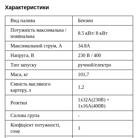
Характеристики
Вид палива
Бензин
Потужність максимальна /
8.5 кВт/ 8 кВт
номінальна
Максимальний струм, А
34.8А
Напруга, В
230 В / 400
Тип запуску
ручний/електро
Маса, кг
101,7
Ємність масляного
1,2
картеру, л
1x32А(230В) +
Розетки
1x16А(400В)
Силова група
-
Коефіцієнт потужності,
1
cosφ