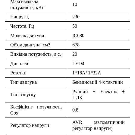
Максимальна
10
потужність, кВт
Напруга,
230
Частота, Гц
50
Модель двигуна
IC680
Об'єм двигуна, см3
678
Вихідна потужність, л.с.
20
Дисплей
LED4
Розетки
1*16A/ 1*32A
Тип двигуна
Бензиновий 4-х тактний
Ручний + Електро +
Тип запуску
ПДК
Коефіцієнт потужності,
0.8
Cos
AVR (автоматичний
Регулятор напруги
регулятор напруги)