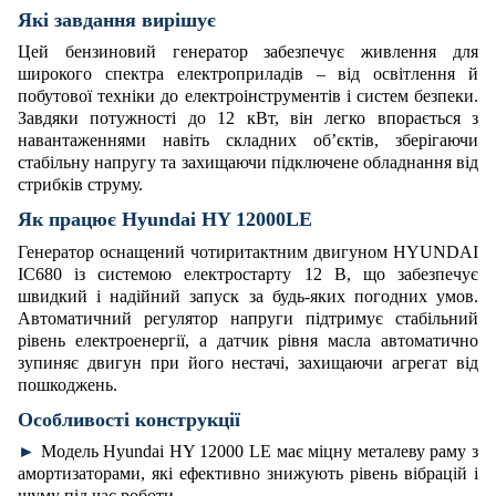
Які завдання вирішує
Цей бензиновий генератор забезпечує живлення для
широкого спектра електроприладів – від освітлення й
побутової техніки до електроінструментів і систем безпеки.
Завдяки потужності до 12 кВт, він легко впорається з
навантаженнями навіть складних об’єктів, зберігаючи
стабільну напругу та захищаючи підключене обладнання від
стрибків струму.
Як працює Hyundai HY 12000LE
Генератор оснащений чотиритактним двигуном HYUNDAI
IC680 із системою електростарту 12 В, що забезпечує
швидкий і надійний запуск за будь-яких погодних умов.
Автоматичний регулятор напруги підтримує стабільний
рівень електроенергії, а датчик рівня масла автоматично
зупиняє двигун при його нестачі, захищаючи агрегат від
пошкоджень.
Особливості конструкції
►
Модель Hyundai HY 12000 LE має міцну металеву раму з
амортизаторами, які ефективно знижують рівень вібрацій і
шуму під час роботи.