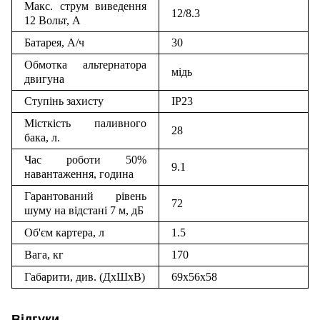
Макс. струм виведення
12/8.3
12 Вольт, А
Батарея, А/ч
30
Обмотка альтернатора
мідь
двигуна
Ступінь захисту
IP23
Місткість паливного
28
бака, л.
Час роботи 50%
9.1
навантаження, година
Гарантований рівень
72
шуму на відстані 7 м, дБ
Об'єм картера, л
1.5
Вага, кг
170
Габарити, див. (ДxШxВ)
69x56x58
Відгуки