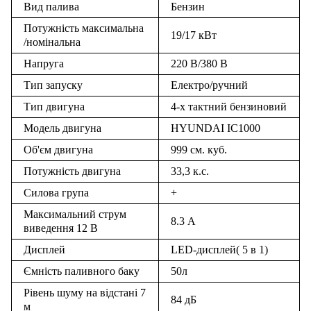
Вид палива
Бензин
Потужність максимальна
19/17 кВт
/номінальна
Напруга
220 В/380 В
Тип запуску
Електро/ручний
Тип двигуна
4-х тактний бензиновий
Модель двигуна
HYUNDAI IC1000
Об'єм двигуна
999 см. куб.
Потужність двигуна
33,3 к.с.
Силова група
+
Максимальний струм
8.3 А
виведення 12 В
Дисплей
LED-дисплей( 5 в 1)
Ємність паливного баку
50л
Рівень шуму на відстані 7
84 дБ
м