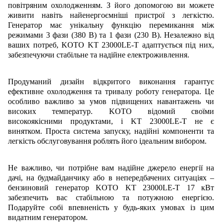
повітряним охолодженням. З його допомогою ви можете
живити навіть найенергоємніші пристрої з легкістю.
Генератор має унікальну функцію перемикання між
режимами 3 фази (380 В) та 1 фази (230 В). Незалежно від
ваших потреб, KOTO KT 23000LE-T адаптується під них,
забезпечуючи стабільне та надійне електроживлення.
Продуманий дизайн відкритого виконання гарантує
ефективне охолодження та тривалу роботу генератора. Це
особливо важливо за умов підвищених навантажень чи
високих температур. KOTO відомий своїми
високоякісними продуктами, і KT 23000LE-T не є
винятком. Проста система запуску, надійні компоненти та
легкість обслуговування роблять його ідеальним вибором.
Не важливо, чи потрібне вам надійне джерело енергії на
дачі, на будмайданчику або в непередбачених ситуаціях –
бензиновий генератор KOTO KT 23000LE-T 17 кВт
забезпечить вас стабільною та потужною енергією.
Подаруйте собі впевненість у будь-яких умовах із цим
видатним генератором.