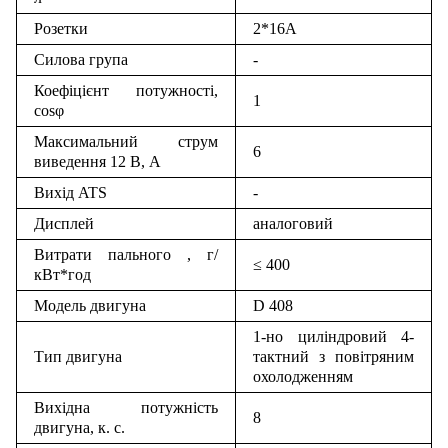
Розетки
2*16А
Силова група
-
Коефіцієнт потужності,
1
cosφ
Максимальний струм
6
виведення 12 В, А
Вихід ATS
-
Дисплей
аналоговий
Витрати пального , г/
≤ 400
кВт*год
Модель двигуна
D 408
1-но циліндровий 4-
Тип двигуна
тактний з повітряним
охолодженням
Вихідна потужність
8
двигуна, к. с.