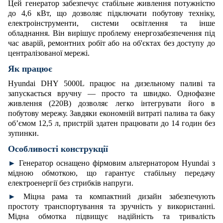
Цей генератор забезпечує стабільне живлення потужністю
до 4,6 кВт, що дозволяє підключати побутову техніку,
електроінструменти, системи освітлення та інше
обладнання. Він вирішує проблему енергозабезпечення під
час аварій, ремонтних робіт або на об'єктах без доступу до
централізованої мережі.
Як працює
Hyundai DHY 5000L працює на дизельному паливі та
запускається вручну — просто та швидко. Однофазне
живлення (220В) дозволяє легко інтегрувати його в
побутову мережу. Завдяки економній витраті палива та баку
об’ємом 12,5 л, пристрій здатен працювати до 14 годин без
зупинки.
Особливості конструкції
►
Генератор оснащено фірмовим альтернатором Hyundai з
мідною обмоткою, що гарантує стабільну передачу
електроенергії без стрибків напруги.
►
Міцна рама та компактний дизайн забезпечують
простоту транспортування та зручність у використанні.
Мідна обмотка підвищує надійність та тривалість