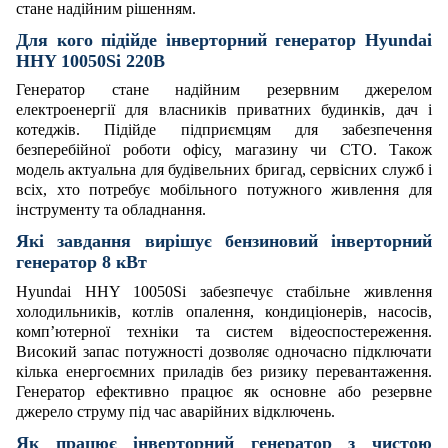
стане надійним рішенням.
Для кого підійде інверторний генератор Hyundai
HHY 10050Si 220В
Генератор стане надійним резервним джерелом
електроенергії для власників приватних будинків, дач і
котеджів. Підійде підприємцям для забезпечення
безперебійної роботи офісу, магазину чи СТО. Також
модель актуальна для будівельних бригад, сервісних служб і
всіх, хто потребує мобільного потужного живлення для
інструменту та обладнання.
Які завдання вирішує бензиновий інверторний
генератор 8 кВт
Hyundai HHY 10050Si забезпечує стабільне живлення
холодильників, котлів опалення, кондиціонерів, насосів,
комп’ютерної техніки та систем відеоспостереження.
Високий запас потужності дозволяє одночасно підключати
кілька енергоємних приладів без ризику перевантаження.
Генератор ефективно працює як основне або резервне
джерело струму під час аварійних відключень.
Як працює інверторний генератор з чистою