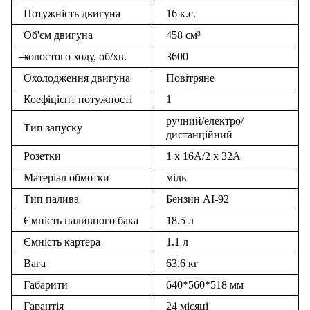
Потужність двигуна
16 к.с.
Об'єм двигуна
458 см³
холостого ходу, об/хв.
3600
Охолодження двигуна
Повітряне
Коефіцієнт потужності
1
ручний/електро/
Тип запуску
дистанційний
Розетки
1 х 16А/2 х 32А
Матеріал обмотки
мідь
Тип палива
Бензин АІ-92
Ємність паливного бака
18.5 л
Ємність картера
1.1 л
Вага
63.6 кг
Габарити
640*560*518 мм
Гарантія
24 місяці