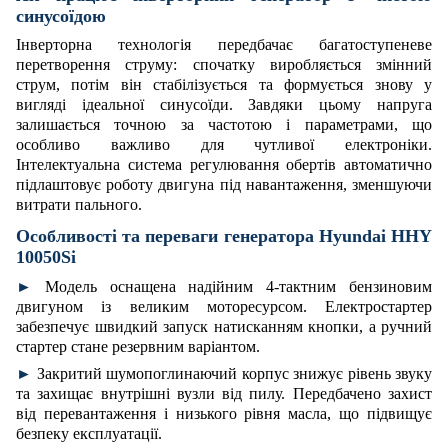
синусоїдою
Інверторна технологія передбачає багатоступеневе
перетворення струму: спочатку виробляється змінний
струм, потім він стабілізується та формується знову у
вигляді ідеальної синусоїди. Завдяки цьому напруга
залишається точною за частотою і параметрами, що
особливо важливо для чутливої електроніки.
Інтелектуальна система регулювання обертів автоматично
підлаштовує роботу двигуна під навантаження, зменшуючи
витрати пального.
Особливості та переваги генератора Hyundai HHY
10050Si
►
Модель оснащена надійним 4-тактним бензиновим
двигуном із великим моторесурсом. Електростартер
забезпечує швидкий запуск натисканням кнопки, а ручний
стартер стане резервним варіантом.
►
Закритий шумопоглинаючий корпус знижує рівень звуку
та захищає внутрішні вузли від пилу. Передбачено захист
від перевантаження і низького рівня масла, що підвищує
безпеку експлуатації.