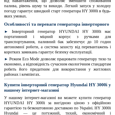
від навантаження, що дозволяє зменшити споживання
палива, рівень шуму та викиди. Легкий запуск у холодну
погоду гарантує швидкий старт генератора HY 3000i в будь-
яких умовах.
Особливості та переваги генератора інверторного
►
Інверторний генератор HYUNDAI HY 3000i має
портативний і міцний корпус з ручками для
транспортування, паливний бак забезпечує до 10 годин
автономної роботи, а система захисту від перевантажень і
коротких замикань гарантує безпеку експлуатації.
►
Режим Eco Mode дозволяє працювати генератору тихо та
економно, а відповідність сучасним екологічним стандартам
робить його придатним для використання у житлових
районах і кемпінгах.
Купити інверторний генератор
Hyundai HY 3000i у
нашому інтернет-магазині
У нашому інтернет-магазині ви можете купити генератор
HYUNDAI HY 3000i за вигідною ціною з офіційною
гарантією та безкоштовною доставкою по Україні. HY 3000i
Hyundai — це потужний, тихий, економічний і