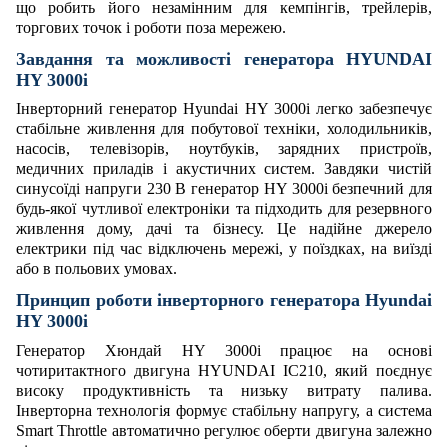
що робить його незамінним для кемпінгів, трейлерів,
торгових точок і роботи поза мережею.
Завдання та можливості генератора HYUNDAI
HY 3000i
Інверторний генератор H
yundai
HY 3000i легко забезпечує
стабільне живлення для побутової техніки, холодильників,
насосів, телевізорів, ноутбуків, зарядних пристроїв,
медичних приладів і акустичних систем. Завдяки чистій
синусоїді напруги 230 В генератор HY 3000i безпечний для
будь-якої чутливої електроніки та підходить для резервного
живлення дому, дачі та бізнесу. Це надійне джерело
електрики під час відключень мережі, у поїздках, на виїзді
або в польових умовах.
Принцип роботи інверторного генератора H
yundai
HY 3000i
Генератор
Хюндай
HY 3000i працює на основі
чотиритактного двигуна HYUNDAI IC210, який поєднує
високу продуктивність та низьку витрату палива.
Інверторна технологія формує стабільну напругу, а система
Smart Throttle автоматично регулює оберти двигуна залежно