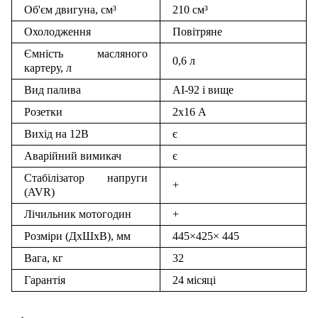
Об'єм двигуна, см³
210 см³
Охолодження
Повітряне
Ємність масляного
0,6 л
картеру, л
Вид палива
АІ-92 і вище
Розетки
2х16 А
Вихід на 12В
є
Аварійний вимикач
є
Стабілізатор напруги
+
(AVR)
Лічильник мотогодин
+
Розміри (ДxШxВ), мм
445×425× 445
Вага, кг
32
Гарантія
24 місяці