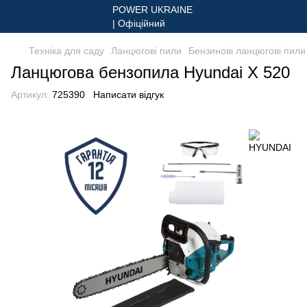
Техніка для саду
Ланцюгові пили
Бензинові ланцюгові пили
Ланцюгова бензопила Hyundai X 520
Артикул:
725390
Написати відгук