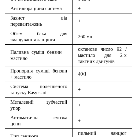
Антивібраційна система
+
Захист від
+
перевантажень
Об'єм бака для
260 мл
змащування ланцюга
октанове число 92 /
Паливна суміш бензин +
мастило для 2-х
мастило
тактних двигунів
Пропорція суміші бензин
40/1
+ мастило
Система полегшеного
+
запуску Easy start
Металевий зубчастий
+
упор
Автоматична смазка
+
цепи
пильний ланцюг
Тип ланцюга