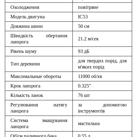
Охолодження
повітряне
Модель двигуна
IC53
Довжина шини
50 см
Швидкість обертання
21.2 м/сек
ланцюга
Рівень шуму
93 дБ
для твердих порід
,
для
Тип деревини
м'яких порід
Максимальные обороты
11000 об/хв
Крок ланцюга
0.325"
Кількість ланок
76 шт
Регулювання натягу
за допомогою
ланцюга
інструментів
Система змащування
мастильна
ланцюга
Об'єм паливного бака
0.55 л