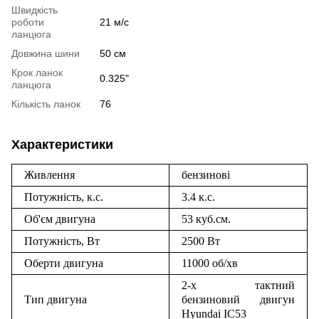
Швидкість
роботи
21 м/с
ланцюга
Довжина шини
50 см
Крок ланок
0.325"
ланцюга
Кількість ланок
76
Характеристики
Живлення
бензинові
Потужність, к.с.
3.4 к.с.
Об'єм двигуна
53 куб.см.
Потужність, Вт
2500 Вт
Оберти двигуна
11000 об/хв
2-х тактний
Тип двигуна
бензиновий двигун
Hyundai IC53