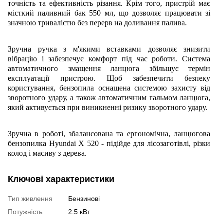
точність та ефективність різання. Крім того, пристрій має
місткий паливний бак 550 мл, що дозволяє працювати зі
значною тривалістю без перерв на доливання палива.
Зручна ручка з м'якими вставками дозволяє знизити
вібрацію і забезпечує комфорт під час роботи. Система
автоматичного змащення ланцюга збільшує термін
експлуатації пристрою.
Щоб забезпечити безпеку
користування, бензопила оснащена системою захисту від
зворотного удару, а також автоматичним гальмом ланцюга,
який активується при виникненні ризику зворотного удару.
Зручна в роботі, збалансована та ергономічна, ланцюгова
бензопилка Hyundai X 520 - підійде для лісозаготівлі, різки
колод і масиву з дерева
.
Ключові характеристики
Тип живлення
Бензинові
Потужність
2.5 кВт