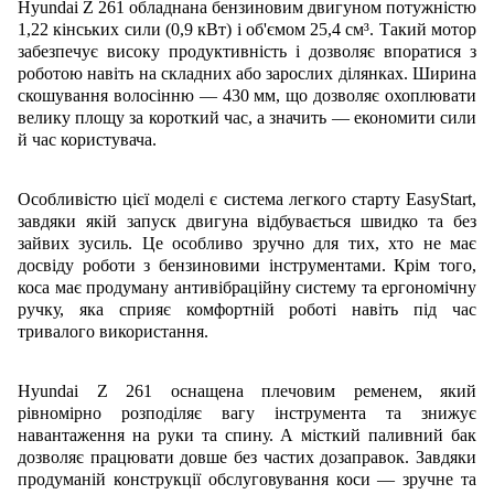
Hyundai Z 261 обладнана бензиновим двигуном потужністю
1,22 кінських сили (0,9 кВт) і об'ємом 25,4 см³. Такий мотор
забезпечує високу продуктивність і дозволяє впоратися з
роботою навіть на складних або зарослих ділянках. Ширина
скошування волосінню — 430 мм, що дозволяє охоплювати
велику площу за короткий час, а значить — економити сили
й час користувача.
Особливістю цієї моделі є система легкого старту EasyStart,
завдяки якій запуск двигуна відбувається швидко та без
зайвих зусиль. Це особливо зручно для тих, хто не має
досвіду роботи з бензиновими інструментами. Крім того,
коса має продуману антивібраційну систему та ергономічну
ручку, яка сприяє комфортній роботі навіть під час
тривалого використання.
Hyundai Z 261 оснащена плечовим ременем, який
рівномірно розподіляє вагу інструмента та знижує
навантаження на руки та спину. А місткий паливний бак
дозволяє працювати довше без частих дозаправок. Завдяки
продуманій конструкції обслуговування коси — зручне та