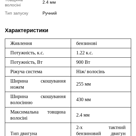
2.4 мм
волосіні
Тип запуску
Ручний
Характеристики
Живлення
бензинові
Потужність, к.с.
1.22 к.с.
Потужність, Вт
900 Вт
Ріжуча система
Ніж
/
волосінь
Ширина скошування
255 мм
ножем
Ширина скошування
430 мм
волосінню
Максимальна товщина
2.4 мм
волосіні
2-х тактний
Тип двигуна
бензиновий двигун