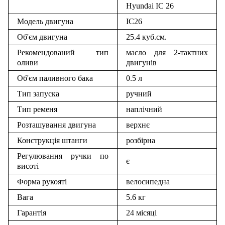
Hyundai IC 26
Модель двигуна
IC26
Об'єм двигуна
25.4 куб.см.
Рекомендований тип
масло для 2-тактних
оливи
двигунів
Об'єм паливного бака
0.5 л
Тип запуска
ручний
Тип ременя
наплічний
Розташування двигуна
верхнє
Конструкція штанги
розбірна
Регулювання ручки по
є
висоті
Форма рукояті
велосипедна
Вага
5.6 кг
Гарантія
24 місяці