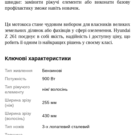
швидке: замінити ріжучі елементи або виконати базову
профілактику зможе навіть новачок.
Ця мотокоса стане чудовим вибором для власників великих
земельних ділянок або фахівців у сфері озеленення. Hyundai
Z 261 поєднує в собі якість, надійність і доступну ціну, що
робить її одним із найкращих рішень у своєму класі.
Ключові характеристики
Тип живлення
Бензинові
Потужність
900 Вт
Тип ріжучого
ніж/ волосінь
елементу
Ширина зрізу
255 мм
(ніж)
Ширина зрізу
430 мм
(волосінь)
Тип ножів
3-х лопатевий сталевий
Товщина