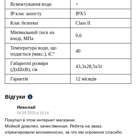
Всмоктування води
+
IP клас захисту
IPX5
Клас безпеки
Class II
Мінімальний тиск на
0,6
вході, МПa
Температура води, що
40
подається (макс.), tC°
Габаритні розміри
43,3х28,5х31
(ДхШхВ), см
Гарантія
12 місяців
Відгуки
1
Николай
04.05.2023 в 19:14
Покупал в этом интернет магазине.
Мойкой доволен, качественная. Ребята на заказ
отреагировали молниеносно, за что им огромное спасибо.