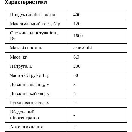
Характеристики
Продуктивність, л/год
400
Максимальний тиск, бар
120
Споживана потужність,
1600
Вт
Матеріал помпи
алюміній
Маса, кг
6,9
Напруга, В
230
Частота струму, Гц
50
Довжина шлангу, м
3
Довжина кабелю, м
5
Регулювання тиску
+
Вбудований
-
піногенератор
Автовимкнення
+