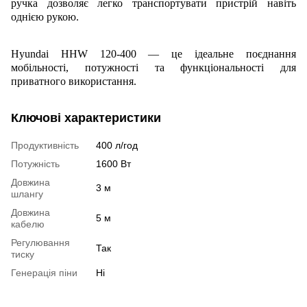
ручка дозволяє легко транспортувати пристрій навіть
однією рукою.
Hyundai HHW 120-400 — це ідеальне поєднання
мобільності, потужності та функціональності для
приватного використання.
Ключові характеристики
Продуктивність
400 л/год
Потужність
1600 Вт
Довжина
3 м
шлангу
Довжина
5 м
кабелю
Регулювання
Так
тиску
Генерація піни
Ні