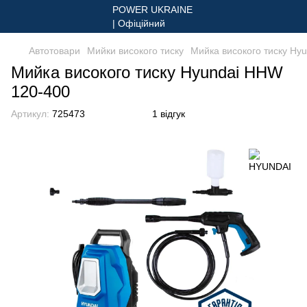
Автотовари
Мийки високого тиску
Мийка високого тиску Hy
Мийка високого тиску Hyundai HHW
120-400
Артикул:
725473
1 відгук