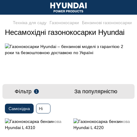
Техніка для саду
Газонокосарки
Бензинові газонокосарки
Несамохідні газонокосарки Hyundai
Фільтр
За популярністю
1
Самохідна
Ні