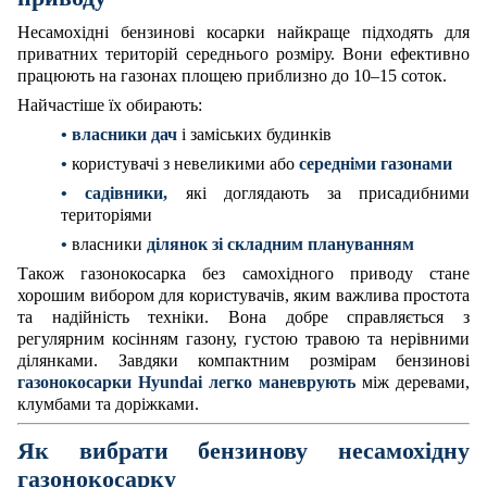
Несамохідні бензинові косарки найкраще підходять для
приватних територій середнього розміру. Вони ефективно
працюють на газонах площею приблизно до 10–15 соток.
Найчастіше їх обирають:
• власники дач
і заміських будинків
•
користувачі з невеликими або
середніми газонами
• садівники,
які доглядають за присадибними
територіями
•
власники
ділянок зі складним плануванням
Також газонокосарка без самохідного приводу стане
хорошим вибором для користувачів, яким важлива простота
та надійність техніки. Вона добре справляється з
регулярним косінням газону, густою травою та нерівними
ділянками.
Завдяки компактним розмірам бензинові
газонокосарки Hyundai легко маневрують
між деревами,
клумбами та доріжками.
Як вибрати бензинову несамохідну
газонокосарку