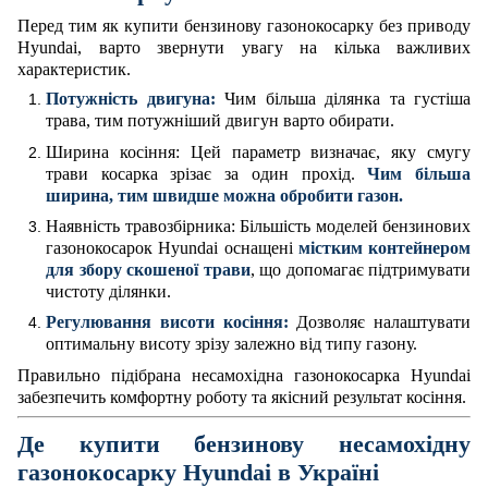
Перед тим як купити бензинову газонокосарку без приводу
Hyundai, варто звернути увагу на кілька важливих
характеристик.
Потужність двигуна:
Чим більша ділянка та густіша
трава, тим потужніший двигун варто обирати.
Ширина косіння: Цей параметр визначає, яку смугу
трави косарка зрізає за один прохід.
Чим більша
ширина, тим швидше можна обробити газон.
Наявність травозбірника: Більшість моделей бензинових
газонокосарок Hyundai оснащені
містким контейнером
для збору скошеної трави
, що допомагає підтримувати
чистоту ділянки.
Регулювання висоти косіння:
Дозволяє налаштувати
оптимальну висоту зрізу залежно від типу газону.
Правильно підібрана несамохідна газонокосарка Hyundai
забезпечить комфортну роботу та якісний результат косіння.
Де купити бензинову несамохідну
газонокосарку Hyundai в Україні