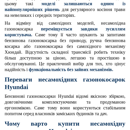
цьому такі
моделі залишаються одним із
найпопулярніших рішень
для регулярного косіння трави
на невеликих і середніх територіях.
На відміну від самохідних моделей, несамохідна
газонокосарка
переміщується завдяки зусиллям
користувача.
Саме тому її часто шукають за запитами
бензинова газонокосарка без приводу, ручна бензинова
косарка або газонокосарка без самохідного механізму
Хюндай. Відсутність складної трансмісії робить техніку
більш доступною за ціною, легшою та простішою в
обслуговуванні. Це практичний вибір для тих, хто цінує
надійність і
функціональність без зайвих механізмів.
Переваги несамохідних газонокосарок
Hyundai
Бензинові газонокосарки Hyundai відомі якісною збіркою,
довговічними комплектуючими та продуманою
ергономікою. Саме тому вони користуються стабільним
попитом серед власників заміських будинків та дач.
Чому варто купити несамохідну