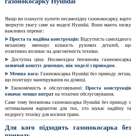
газонокосарку Hyundai
Якщо ви плануєте купити несамохідну газонокосарку, варто
звернути увагу саме на моделі Hyundai. Вони мають низку
важливих переваг:
Проста та надійна конструкція:
Відсутність самохідного
ᐉ
механізму зменшує кількість рухомих деталей, що
позитивно впливає на довговічність техніки.
Доступна ціна: Несамохідна бензинова газонокосарка
ᐉ
зазвичай коштує дешевше, ніж моделі з приводом
.
Менша вага:
Газонокосарка Hyundai без приводу легша,
ᐉ
що полегшує маневрування на ділянці.
Економічність в обслуговуванні:
Проста конструкція
ᐉ
означає менше витрат
на технічне обслуговування.
Саме тому бензинова газонокосарка Hyundai без приводу є
оптимальним варіантом для тих, хто шукає надійну та
недорогу техніку для косіння трави.
Для кого підходить газонокосарка без
приводу