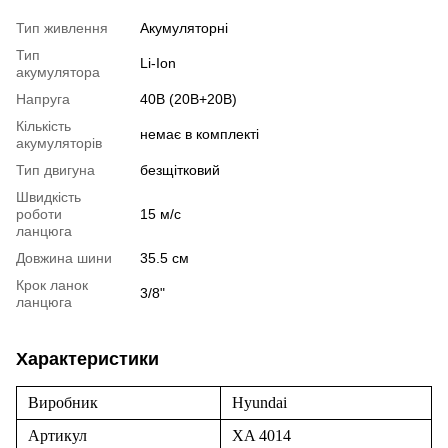
Тип живлення
Акумуляторні
Тип
Li-Ion
акумулятора
Напруга
40В (20В+20В)
Кількість
немає в комплекті
акумуляторів
Тип двигуна
безщітковий
Швидкість
роботи
15 м/с
ланцюга
Довжина шини
35.5 см
Крок ланок
3/8"
ланцюга
Характеристики
Виробник
Hyundai
Артикул
XA 4014