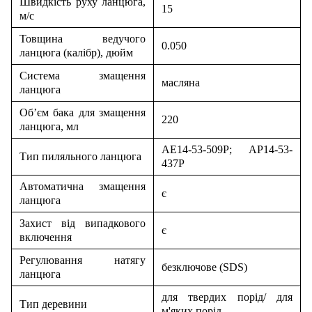
Швидкість руху ланцюга,
15
м/с
Товщина ведучого
0.050
ланцюга (калібр), дюйм
Система змащення
масляна
ланцюга
Об’єм бака для змащення
220
ланцюга, мл
AE14-53-509P; AP14-53-
Тип пиляльного ланцюга
437P
Автоматична змащення
є
ланцюга
Захист від випадкового
є
включення
Регулювання натягу
безключове (SDS)
ланцюга
для твердих порід/ для
Тип деревини
м'яких порід