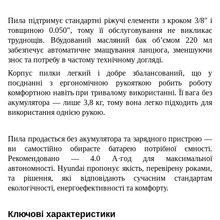
Пила підтримує стандартні ріжучі елементи з кроком 3/8" і
товщиною 0.050", тому її обслуговування не викликає
труднощів. Вбудований масляний бак об’ємом 220 мл
забезпечує автоматичне змащування ланцюга, зменшуючи
знос та потребу в частому технічному догляді.
Корпус пилки легкий і добре збалансований, що у
поєднанні з ергономічною рукояткою робить роботу
комфортною навіть при тривалому використанні. Її вага без
акумулятора — лише 3,8 кг, тому вона легко підходить для
використання однією рукою.
Пила продається без акумулятора та зарядного пристрою —
ви самостійно обираєте батарею потрібної ємності.
Рекомендовано — 4.0 А·год для максимальної
автономності. Hyundai пропонує якість, перевірену роками,
та рішення, які відповідають сучасним стандартам
екологічності, енергоефективності та комфорту.
Ключові характеристики