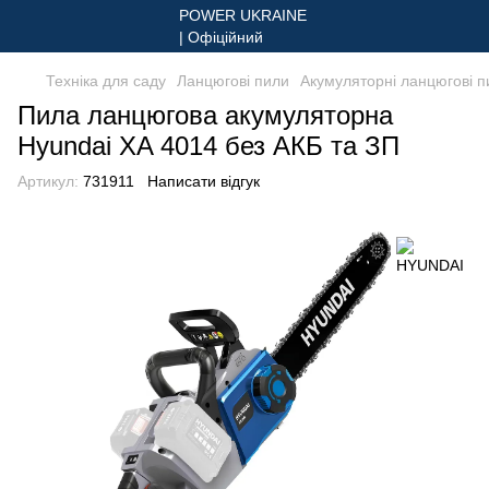
Техніка для саду
Ланцюгові пили
Акумуляторні ланцюгові п
Пила ланцюгова акумуляторна
Hyundai XA 4014 без АКБ та ЗП
Артикул:
731911
Написати відгук