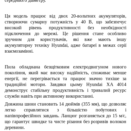
середнього діаметру.
Ця модель працює від двох 20-вольтних акумуляторів,
створюючи сумарну потужність у 40 В, що забезпечує
високий рівень продуктивності без необхідності
підключення до мережі. Це рішення стане особливо
зручним для користувачів, які вже мають іншу
акумуляторну техніку Hyundai, адже батареї в межах серії
взаємозамінні.
Пила обладнана безщітковим електродвигуном нового
покоління, який має високу надійність, споживає менше
енергії, не перегрівається та працює значно тихіше за
традиційні мотори. Завдяки цьому Hyundai XA 4014
демонструє стабільну продуктивність і тривалий ресурс
служби навіть при активному використанні.
Довжина шини становить 14 дюймів (355 мм), що дозволяє
легко справлятися з більшістю побутових і
напівпрофесійних завдань. Ланцюг розганяється до 15 м/с,
що гарантує швидке та чисте різання без розривів волокон
деревини.