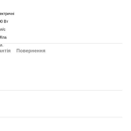
ектричні
00 Вт
 л/с
 Кпа
л.
антія
Повернення