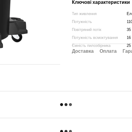
Ключові характеристики
Тип живлення
Ел
Потужність
11
Повітряний потік
35
Потужність всмоктування
16
Ємність пилозбірника
25 
Доставка
Оплата
Гар