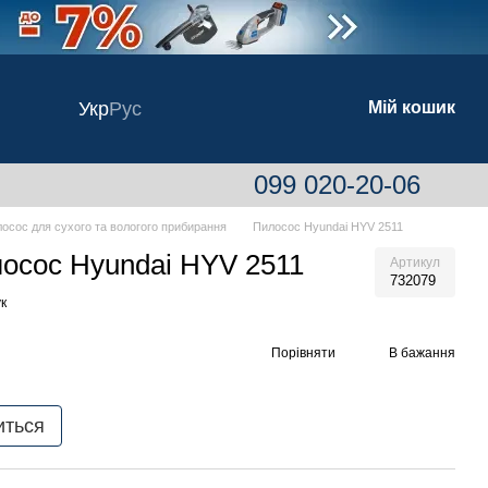
Укр
Рус
Мій кошик
099 020-20-06
осос для сухого та вологого прибирання
Пилосос Hyundai HYV 2511
осос Hyundai HYV 2511
Артикул
732079
к
Порівняти
В бажання
иться