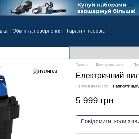
авка
Обмін та повернення
Гарантія і сервіс
Блог
Відгуки про магазин
Головна
Електроінструмент
Пил
Електричний пил
Немає в наявності
Написати відгу
5 999 грн
Повідомити, коли з'яв