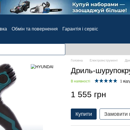
авка
Обмін та повернення
Гарантія і сервіс
Блог
Відгуки про магазин
Головна
Електроінструмент
Дри
Дриль-шурупокру
В наявності
1 відг
1 555 грн
Купити
Замовити