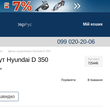
Укр
Рус
Мій кошик
099 020-20-06
лі
Дриль-шуруповерт Hyundai D 350
т Hyundai D 350
Артикул
725446
ук
Порівняти
В бажання
 швидко