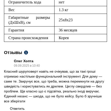
Ограничитель хода
нет
Вес
1.3 кг
Габаритные размеры
25х8х23
(ДхШхВ), см
Гарантия
36 месяцев
Страна происхождения
Корея
Отзывы
1
Олег Хопта
09.09.2025 в 10:40
Класний шуруповерт навіть не очікував, що за такі гроші
отримаю настільки функціональний інструмент. Для дому —
саме те. Закручує все, що треба, можна перемкнути на другу
швидкість і користуватись як дрилем. Цеглу свердлив — без
проблем. Ще класно що є підсвітка, реально іноді виручає.
Єдиний нюанс — шкода, що не було кейсу. Було б зручніше
все зберігати
Ответить