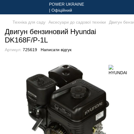
Техніка для саду
Аксесуари до садової техніки
Двигун бенз
Двигун бензиновий Hyundai
DK168F/P-1L
Артикул:
725619
Написати відгук