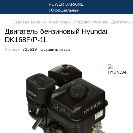
Садовая техника
Аксессуары к садовой технике
Двигатель 
Двигатель бензиновый Hyundai
DK168F/P-1L
Артикул:
725619
Оставить отзыв