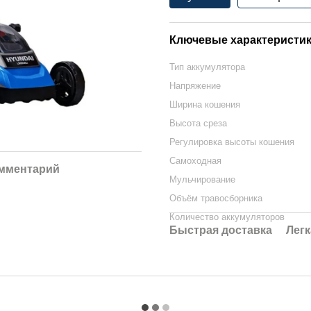
Ключевые характеристи
Тип аккумулятора
Напряжение
Ширина кошения
Высота среза
Регулировка высоты кошения
Самоходная
омментарий
Мульчирование
Объём травосборника
Количество аккумуляторов
Быстрая доставка
Легк