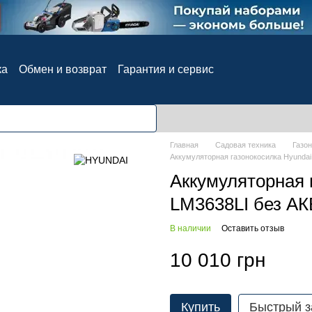
ка
Обмен и возврат
Гарантия и сервис
ия
Блог
Отзывы о магазине
Главная
Садовая техника
Газо
Аккумуляторная газонокосилка Hyundai
Аккумуляторная 
LM3638LI без АК
В наличии
Оставить отзыв
10 010 грн
Купить
Быстрый з