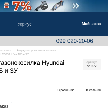
Укр
Рус
Мой заказ
099 020-20-06
нокосилки
Аккумуляторные газонокосилки
 LM3638LI без АКБ и ЗУ
газонокосилка Hyundai
Артикул
725372
Б и ЗУ
К сравнению
В желания
аказ