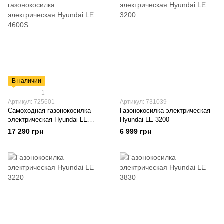
В наличии
1
Артикул: 725601
Артикул: 731039
Самоходная газонокосилка
Газонокосилка электрическая
электрическая Hyundai LE
Hyundai LE 3200
4600S
17 290 грн
6 999 грн