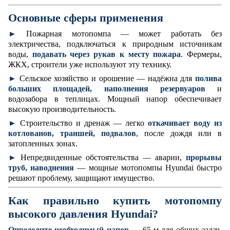
Основные сферы применения
►
Пожарная мотопомпа — может работать без
электричества, подключаться к природным источникам
воды,
подавать через рукав к месту пожара
. Фермеры,
ЖКХ, строители уже используют эту технику.
►
Сельское хозяйство и орошение — надёжна для
полива
больших площадей, наполнения резервуаров
и
водозабора в теплицах. Мощный напор обеспечивает
высокую производительность.
►
Строительство и дренаж — легко
откачивает воду из
котлованов, траншей, подвалов
, после дождя или в
затопленных зонах.
►
Непредвиденные обстоятельства — аварии,
прорывы
труб, наводнения
— мощные мотопомпы Hyundai быстро
решают проблему, защищают имущество.
Как правильно купить мотопомпу
высокого давления Hyundai?
Определите необходимый напор
— 65 м для общих задач,