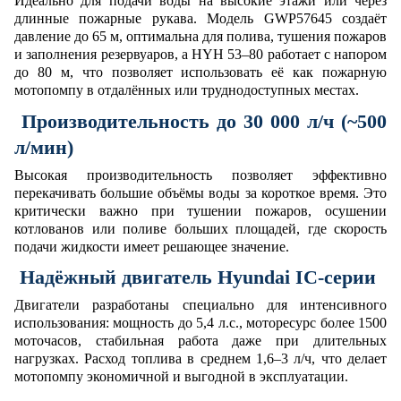
Идеально для подачи воды на высокие этажи или через
длинные пожарные рукава.
Модель GWP57645
создаёт
давление до 65 м, оптимальна для полива, тушения пожаров
и заполнения резервуаров, а
HYH 53–80
работает с напором
до 80 м, что позволяет использовать её как пожарную
мотопомпу в отдалённых или труднодоступных местах.
Производительность до 30 000 л/ч (~500
л/мин)
Высокая производительность позволяет эффективно
перекачивать большие объёмы воды за короткое время. Это
критически важно при тушении пожаров, осушении
котлованов или поливе больших площадей, где скорость
подачи жидкости имеет решающее значение.
Надёжный двигатель Hyundai IC-серии
Двигатели разработаны специально для интенсивного
использования: мощность до 5,4 л.с., моторесурс более 1500
моточасов, стабильная работа даже при длительных
нагрузках. Расход топлива в среднем 1,6–3 л/ч, что делает
мотопомпу экономичной и выгодной в эксплуатации.