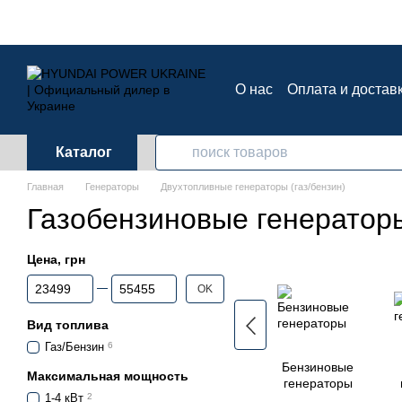
Перейти к основному контенту
О нас
Оплата и достав
Контактная информац
Каталог
Главная
Генераторы
Двухтопливные генераторы (газ/бензин)
Газобензиновые генератор
Цена, грн
От Цена, грн
До Цена, грн
OK
Вид топлива
Газ/Бензин
6
Бензиновые
Максимальная мощность
генераторы
1-4 кВт
2