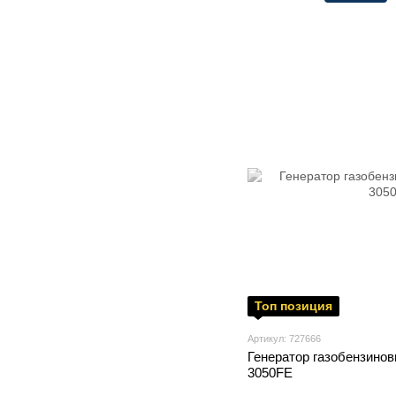
Топ позиция
Артикул: 727666
Генератор газобензино
3050FE