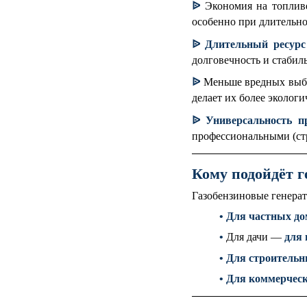
ᐉ
Экономия на топлив
особенно при длительно
ᐉ
Длительный ресурс
долговечность и стабил
ᐉ
Меньше вредных выбр
делает их более эколог
ᐉ
Универсальность п
профессиональными (стр
Кому подойдёт г
Газобензиновые генерат
•
Для частных до
•
Для дачи —
для 
•
Для строитель
•
Для коммерческ