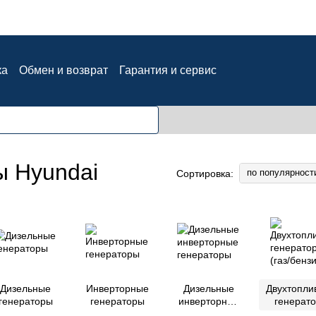
ка
Обмен и возврат
Гарантия и сервис
ия
Блог
Отзывы о магазине
ы Hyundai
по популярност
Сортировка:
Дизельные
Инверторные
Дизельные
Двухтопли
генераторы
генераторы
инверторные
генерат
генераторы
(газ/бенз