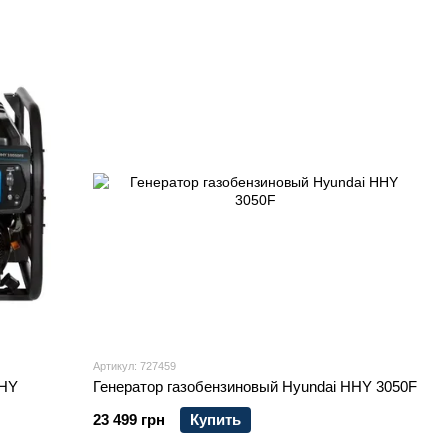
АВР(ATS)
Артикул: 727459
HHY
Генератор газобензиновый Hyundai HHY 3050F
23 499 грн
Купить