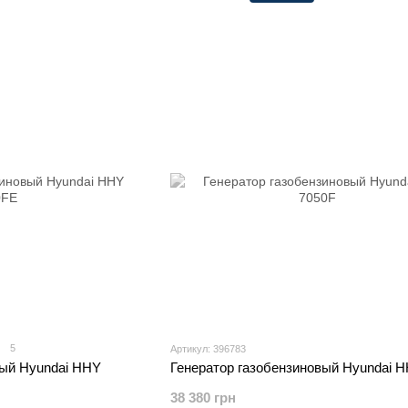
5
Артикул: 396783
вый Hyundai HHY
Генератор газобензиновый Hyundai 
38 380 грн