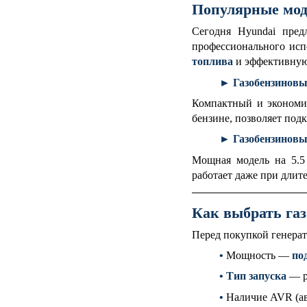
Популярные моде
Сегодня Hyundai пред
профессионального исп
топлива
и эффективную 
►
Газобензиновы
Компактный и экономи
бензине, позволяет под
►
Газобензиновы
Мощная модель на 5.5 
работает даже при длит
Как выбрать га
Перед покупкой генерат
•
Мощность —
по
•
Тип запуска
— р
•
Наличие AVR (а