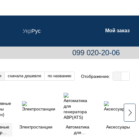
Укр
Рус
Мой заказ
099 020-20-06
и
сначала дешевле
по названию
Отображение:
вные
Электростанции
Автоматика
Аксессуары
оры
для
ин)
генератора