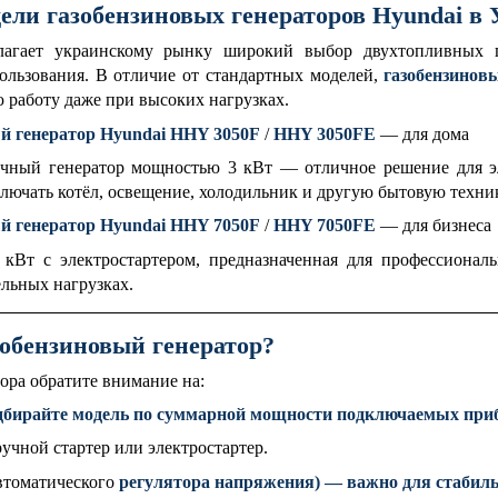
ли газобензиновых генераторов Hyundai в 
лагает украинскому рынку широкий выбор двухтопливных г
ользования. В отличие от стандартных моделей,
газобензинов
работу даже при высоких нагрузках.
й генератор Hyundai HHY 3050F
/
HHY 3050FE
— для дома
чный генератор мощностью 3 кВт — отличное решение для эл
ключать котёл, освещение, холодильник и другую бытовую техни
й генератор Hyundai HHY 7050F
/
HHY 7050FE
— для бизнеса
кВт с электростартером, предназначенная для профессиональ
ельных нагрузках.
зобензиновый генератор?
ора обратите внимание на:
дбирайте модель по суммарной мощности подключаемых при
учной стартер или электростартер.
втоматического
регулятора напряжения) — важно для стабил