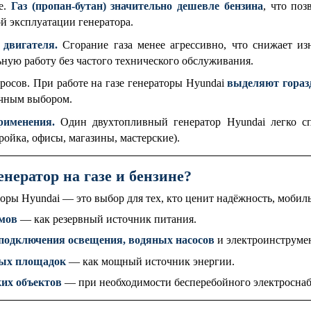
е.
Газ (пропан-бутан) значительно дешевле бензина
, что поз
й эксплуатации генератора.
 двигателя.
Сгорание газа менее агрессивно, что снижает из
ьную работу без частого технического обслуживания.
осов. При работе на газе генераторы Hyundai
выделяют гораз
ичным выбором.
рименения.
Один двухтопливный генератор Hyundai легко спр
ойка, офисы, магазины, мастерские).
енератор на газе и бензине?
оры Hyundai — это выбор для тех, кто ценит надёжность, мобил
мов
— как резервный источник питания.
подключения освещения, водяных насосов
и электроинструмен
ных площадок
— как мощный источник энергии.
их объектов
— при необходимости бесперебойного электросна