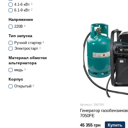
4.1-6 кВт
2
6.1-9 кВт
2
Напряжение
220В
6
Тип запуска
Ручной стартер
6
Электростарт
4
Материал обмотки
альтернатора
медь
6
Корпус
Открытый
6
Артикул: 396784
Генератор газобензино
7050FE
45 355 грн
Купить