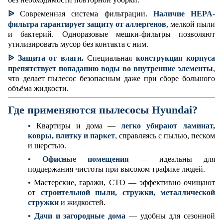
ᐉ
Современная система фильтрации.
Наличие HEPA-
фильтра гарантирует защиту от аллергенов
, мелкой пыли
и бактерий. Одноразовые мешки-фильтры позволяют
утилизировать мусор без контакта с ним.
ᐉ
Защита от влаги.
Специальная
конструкция корпуса
препятствует попаданию воды во внутренние элементы
,
что делает пылесос безопасным даже при сборе большого
объёма жидкости.
Где применяются пылесосы Hyundai?
•
Квартиры и дома —
легко убирают ламинат,
ковры, плитку и паркет
, справляясь с пылью, песком
и шерстью.
•
Офисные помещения
— идеальны для
поддержания чистоты при высоком трафике людей.
•
Мастерские, гаражи, СТО — эффективно очищают
от
строительной пыли, стружки, металлической
стружки
и жидкостей.
•
Дачи и загородные дома
— удобны для сезонной