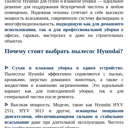
Пылесос Hyundai для сухой и влажной уборки — идеальное
решение для поддержания безупречной чистоты в любом
помещении. Надежная техника сочетает в себе высокую
мощность всасывания, современную систему фильтрации и
многофункциональность,
подходящую как для домашнего
использования, так и для профессиональной уборки
в
офисах, гаражах, мастерских и даже на строительных
объектах.
Почему стоит выбрать пылесос Hyundai?
ᐉ
Сухая и влажная уборка в одном устройстве.
Пылесосы Hyundai эффективно справляются с пылью,
крошками, шерстью домашних животных, а также с
жидкостями и влажными загрязнениями. Это идеальный
вариант как для повседневной уборки, так и для
генеральной чистки после ремонта.
ᐉ
Высокая мощность. Модели, такие как Hyundai HYV
2511, HYV 3013 и другие,
оснащены мощными
двигателями, обеспечивающими сильное и стабильное
всасывание
даже при длительной эксплуатации. Чистота
без необходимости повторной уборки.