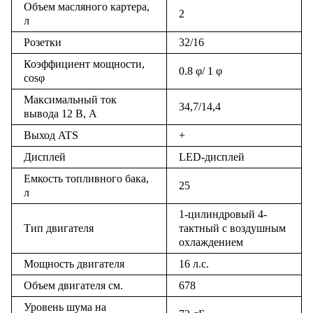
Объем масляного картера,
2
л
Розетки
32/16
Коэффициент мощности,
0.8 φ/ 1 φ
cosφ
Максимальный ток
34,7/14,4
вывода 12 В, А
Выход ATS
+
Дисплей
LED-дисплей
Емкость топливного бака,
25
л
1-цилиндровый 4-
Тип двигателя
тактный с воздушным
охлаждением
Мощность двигателя
16 л.с.
Объем двигателя см.
678
Уровень шума на