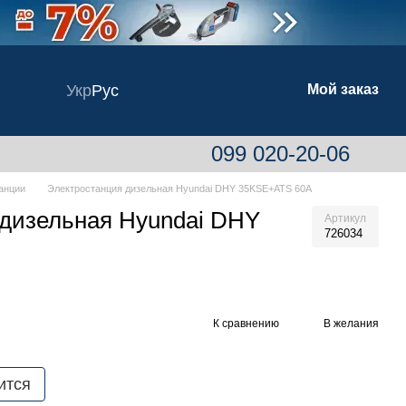
Укр
Рус
Мой заказ
099 020-20-06
анции
Электростанция дизельная Hyundai DHY 35KSE+ATS 60A
 дизельная Hyundai DHY
Артикул
726034
К сравнению
В желания
ится