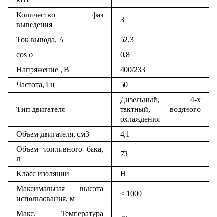
Количество фаз
3
выведения
Ток вывода, А
52,3
cos φ
0,8
Напряжение , В
400/233
Частота, Гц
50
Дизельный, 4-х
Тип двигателя
тактный, водяного
охлаждения
Объем двигателя, см3
4,1
Объем топливного бака,
73
л
Класс изоляции
Н
Максимальная высота
≤ 1000
использования, м
Макс. Температура