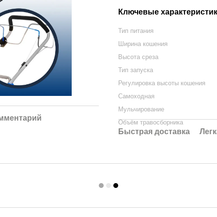
Ключевые характеристи
Тип питания
Ширина кошения
Высота среза
Тип запуска
Регулировка высоты кошения
Самоходная
Мульчирование
омментарий
Объём травосборника
Быстрая доставка
Легк