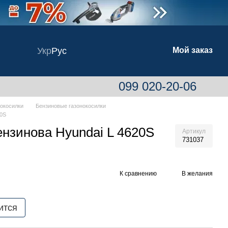
Укр
Рус
Мой заказ
099 020-20-06
нокосилки
Бензиновые газонокосилки
20S
ензинова Hyundai L 4620S
Артикул
731037
К сравнению
В желания
ится