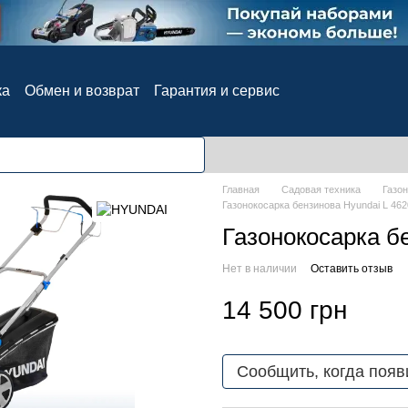
ка
Обмен и возврат
Гарантия и сервис
ия
Блог
Отзывы о магазине
Главная
Садовая техника
Газо
Газонокосарка бензинова Hyundai L 46
Газонокосарка б
Нет в наличии
Оставить отзыв
14 500 грн
Сообщить, когда появ