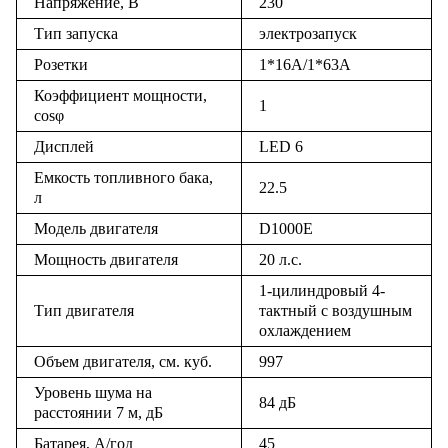
Напряжение, В
230
Тип запуска
электрозапуск
Розетки
1*16А/1*63А
Коэффициент мощности,
1
cosφ
Дисплей
LED 6
Емкость топливного бака,
22.5
л
Модель двигателя
D1000E
Мощность двигателя
20
л.с.
1-цилиндровый 4-
Тип двигателя
тактный с воздушным
охлаждением
Объем двигателя, см. куб.
997
Уровень шума на
84 дБ
расстоянии 7 м, дБ
Батарея, А/год
45