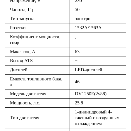
Напряжение, В
230
Частота, Гц
50
Тип запуска
электро
Розетки
1*32А/1*6
3
А
Коэффициент мощности,
1
cosφ
Макс. ток, А
63
Выход ATS
+
Дисплей
LED-дисплей
Емкость топливного бака,
46
л
Модель двигателя
DV1250E(2v88)
Мощность, л.с.
25.8
1-цилиндровый 4-
Тип двигателя
тактный с воздушным
охлаждением