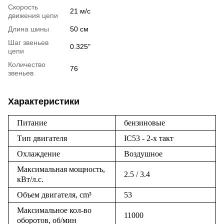
Скорость
21 м/с
движения цепи
Длина шины
50 см
Шаг звеньев
0.325"
цепи
Количество
76
звеньев
Характеристики
Питание
бензиновые
Тип двигателя
IC53 - 2-x такт
Охлаждение
Воздушное
Максимальная мощность,
2.5 / 3.4
кВт/л.с.
Объем двигателя, cm³
53
Максимальное кол-во
11000
оборотов, об/мин