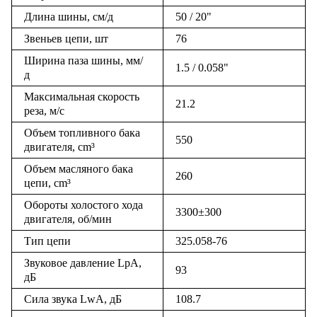
Длина шины, см/д
50 / 20"
Звеньев цепи, шт
76
Ширина паза шины, мм/
1.5 / 0.058"
д
Максимальная скорость
21.2
реза, м/с
Объем топливного бака
550
двигателя, cm³
Объем масляного бака
260
цепи, cm³
Обороты холостого хода
3300±300
двигателя, об/мин
Тип цепи
325.058-76
Звуковое давление LpA,
93
дБ
Сила звука LwA, дБ
108.7