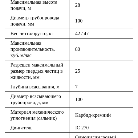
Максимальная высота
28
подачи, м
Диаметр трубопровода
100
подачи, мм
Вес нетто/брутто, кг
42 / 47
Максимальная
производительность,
80
куб. м/час
Разрешен максимальный
размер твердых частиц в
25
жидкости, мм.
Глубина всасывания, м
7
Диаметр всасывающего
100
трубопровода, мм
Материал механического
Карбид-кремний
уплотнения (сальник)
Двигатель
IC 270
Одноцилиндровый,