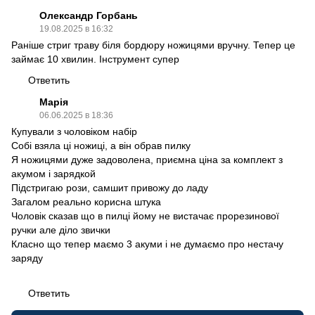
Олександр Горбань
19.08.2025 в 16:32
Раніше стриг траву біля бордюру ножицями вручну. Тепер це
займає 10 хвилин. Інструмент супер
Ответить
Марія
06.06.2025 в 18:36
Купували з чоловіком набір
Собі взяла ці ножиці, а він обрав пилку
Я ножицями дуже задоволена, приємна ціна за комплект з
акумом і зарядкой
Підстригаю рози, самшит привожу до ладу
Загалом реально корисна штука
Чоловік сказав що в пилці йому не вистачає прорезинової
ручки але діло звички
Класно що тепер маємо 3 акуми і не думаємо про нестачу
заряду
Ответить