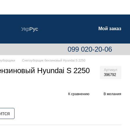
Укр
Рус
Мой заказ
099 020-20-06
оуборщики
Снегоуборщик бензиновый Hyundai S 2250
нзиновый Hyundai S 2250
Артикул
396792
К сравнению
В желания
ится