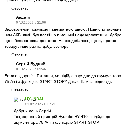
Ответить
Андрій
07.02.2026 в 21:06
Задоволений покупкою і адекватною ціною. Повністю зарядив
ним АКБ, який був постійно в машині недозарядженим. Добре,
що є безкоштовна доставка. Не сподобалось, що відправка
товару лише раз на добу, ввечері.
Ответить
Сергій Будний
01.02.2026 в 09:46
Бажаю здоров'я. Питання, чи підійде зарядне до акумулятора
75 Ач і з функцією START-STOP? Дякую Вам за відповідь.
Ответить
HYUNDAI
02.02.2026 в 11:54
Добрий день Сергій.
Так, зарядний пристрій Hyundai HY 410 - підійде до
акумулятора 75 Ач і з функцією START-STOP.