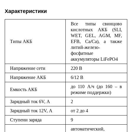
Характеристики
Все типы свинцово
кислотных АКБ (SLI,
WET, GEL, AGM, MF,
Типы АКБ
EFB, Ca/Ca), а также
литий-железо-
фосфатные
аккумуляторы LiFePO4
Напряжение сети
220 В
Напряжение АКБ
6/12 В
до 110 А/ч (до 160 – в
Емкость АКБ
режиме поддержки)
Зарядный ток 6V, А
2
Зарядный ток 12V, А
от 2 до 4
Ступени заряда
9
автоматический,