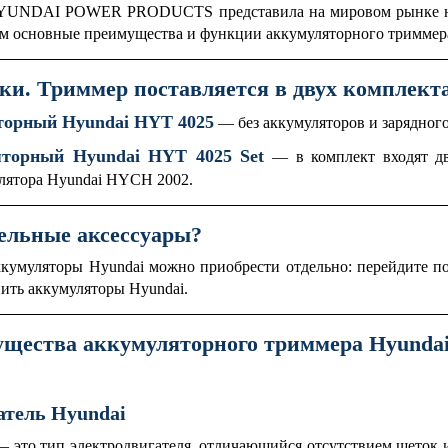
HYUNDAI POWER PRODUCTS представила на мировом рынке н
им основные преимущества и функции аккумуляторного триммер
вки.
Триммер поставляется в двух комплект
торный Hyundai HYT 4025
— без аккумуляторов и зарядного
торный Hyundai HYT 4025 Set
— в комплект входят
д
улятора Hyundai HYCH 2002
.
ельные аксессуары?
аккумуляторы Hyundai можно приобрести отдельно:
перейдите п
пить аккумуляторы Hyundai.
щества аккумуляторного триммера Hyunda
атель Hyundai
— это тип электродвигателя, отличающийся отсутствием щеток