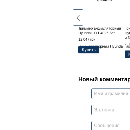
Триммер аккумуляторный
Тр
Hyundai HYT 4025 Set
Hy
и 
12 047 грн
7 0
Купить
Новый коммента