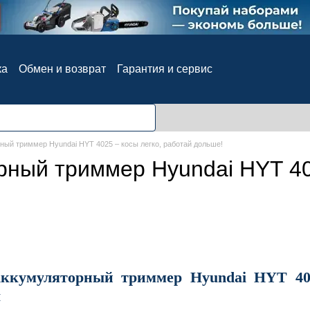
ка
Обмен и возврат
Гарантия и сервис
ия
Блог
Отзывы о магазине
ный триммер Hyundai HYT 4025 – косы легко, работай дольше!
рный триммер Hyundai HYT 40
Аккумуляторный триммер Hyundai HYT 40
ы