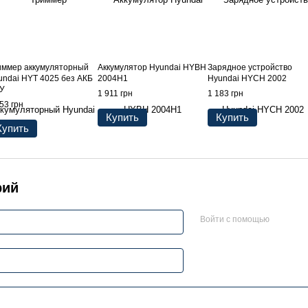
иммер аккумуляторный
Аккумулятор Hyundai HYBH
Зарядное устройство
undai HYT 4025 без АКБ
2004H1
Hyundai HYCH 2002
ЗУ
1 911 грн
1 183 грн
53 грн
Купить
Купить
Купить
рий
Войти с помощью