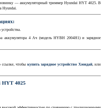
овинку — аккумуляторный триммер Hyundai HYT 4025. В
а Hyundai.
ациях:
 устройства.
ва аккумулятора 4 Ач (модель HYBH 2004H1)
и
зарядное
о ссылке, чтобы
купить зарядное устройство Хюндай
, или
i HYT 4025
 и высокой эффективностью по сравнению с традиционными