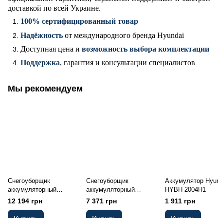
доставкой по всей Украине.
100% сертифицированный товар
Надёжность
от международного бренда Hyundai
Доступная цена и
возможность выбора комплектации
Поддержка
, гарантия и консультации специалистов
Мы рекомендуем
Снегоуборщик
Снегоуборщик
Аккумулятор Hyu
аккумуляторный
аккумуляторный
HYBH 2004H1
Hyundai SC 4040 Set
Hyundai SC 4040 без
12 194 грн
7 371 грн
1 911 грн
АКБ и ЗУ