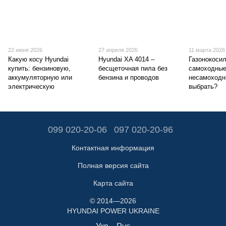
22 июня 2026
27 апреля 2026
11 марта 2026
Какую косу Hyundai
Hyundai XA 4014 –
Газонокосил
купить: бензиновую,
бесщеточная пила без
самоходные
аккумуляторную или
бензина и проводов
несамоходн
электрическую
выбрать?
099 020-20-06
097 020-20-96
Контактная информация
Полная версия сайта
Карта сайта
© 2014—2026
HYUNDAI POWER UKRAINE