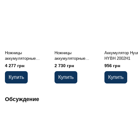
Ножницы
Ножницы
Аккумулятор Hyu
аккумуляторные
аккумуляторные
HYBH 2002H1
Hyundai HYT 2018 Set
Hyundai HYT 2018 без
4 277 грн
2 730 грн
956 грн
АКБ и ЗУ
Купить
Купить
Купить
Обсуждение