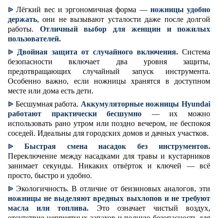
Лёгкий вес и эргономичная форма —
ножницы удобно
ᐉ
держать
, они не вызывают усталости даже после долгой
работы.
Отличный выбор для женщин и пожилых
пользователей.
Двойная защита от случайного включения.
Система
ᐉ
безопасности включает два уровня защиты,
предотвращающих случайный запуск инструмента.
Особенно важно, если ножницы хранятся в доступном
месте или дома есть дети.
Бесшумная работа.
Аккумуляторные ножницы Hyundai
ᐉ
работают практически бесшумно
— их можно
использовать рано утром или поздно вечером, не беспокоя
соседей. Идеальны для городских домов и дачных участков.
Быстрая смена насадок без инструментов.
ᐉ
Переключение между насадками для травы и кустарников
занимает секунды. Никаких отвёрток и ключей — всё
просто, быстро и удобно.
Экологичность. В отличие от бензиновых аналогов, эти
ᐉ
ножницы не выделяют вредных выхлопов и не требуют
масла или топлива.
Это означает чистый воздух,
отсутствие неприятных запахов и полную безопасность для