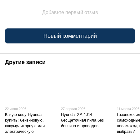
Добавьте первый отзыв
Новый комментарий
Другие записи
22 июня 2026
27 апреля 2026
11 марта 2026
Какую косу Hyundai
Hyundai XA 4014 –
Газонокосил
купить: бензиновую,
бесщеточная пила без
самоходные
аккумуляторную или
бензина и проводов
несамоходн
электрическую
выбрать?